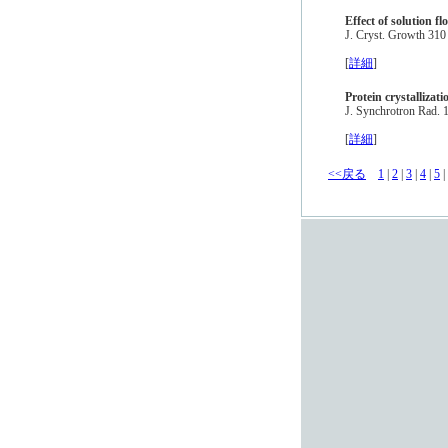
Effect of solution f
J. Cryst. Growth 31
[
詳細
]
Protein crystallizat
J. Synchrotron Rad. 
[
詳細
]
<<戻る
1
|
2
|
3
|
4
|
5
|