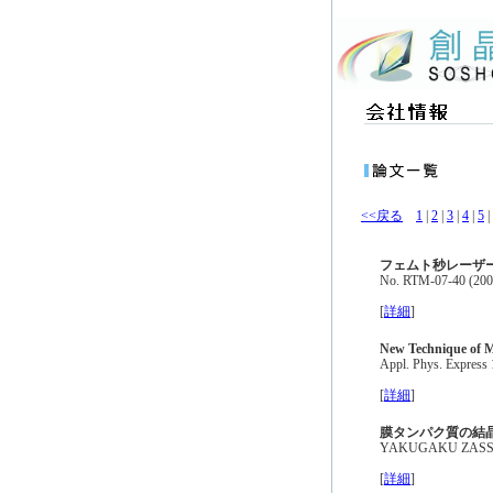
<<戻る
1
|
2
|
3
|
4
|
5
|
フェムト秒レーザ
No. RTM-07-40 (200
[
詳細
]
New Technique of Ma
Appl. Phys. Express
[
詳細
]
膜タンパク質の結
YAKUGAKU ZASSHI 
[
詳細
]