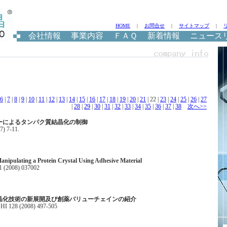
HOME
|
お問合せ
|
サイトマップ
|
会社情報
事業内容
ＦＡＱ
新着情報
ニュース
6
|
7
|
8
|
9
|
10
|
11
|
12
|
13
|
14
|
15
|
16
|
17
|
18
|
19
|
20
|
21
| 22 |
23
|
24
|
25
|
26
|
27
|
28
|
29
|
30
|
31
|
32
|
33
|
34
|
35
|
36
|
37
|
38
次へ>>
ーによるタンパク質結晶化の制御
7) 7-11.
nipulating a Protein Crystal Using Adhesive Material
 1 (2008) 037002
晶化技術の新展開及び創薬バリューチェインの紹介
128 (2008) 497-505