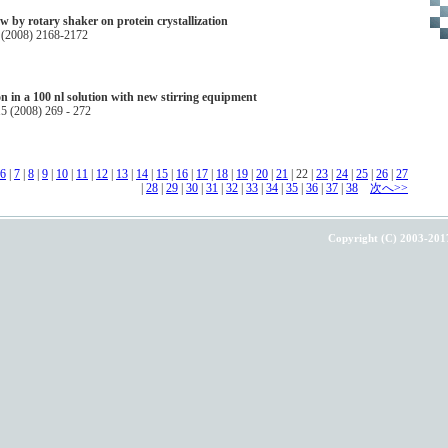
low by rotary shaker on protein crystallization
0 (2008) 2168-2172
ion in a 100 nl solution with new stirring equipment
15 (2008) 269 - 272
6
|
7
|
8
|
9
|
10
|
11
|
12
|
13
|
14
|
15
|
16
|
17
|
18
|
19
|
20
|
21
| 22 |
23
|
24
|
25
|
26
|
27
|
28
|
29
|
30
|
31
|
32
|
33
|
34
|
35
|
36
|
37
|
38
次へ>>
Copyright (C) 2003-201