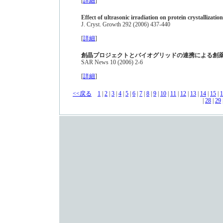
[
詳細
]
Effect of ultrasonic irradiation on protein crystallization
J. Cryst. Growth 292 (2006) 437-440
[
詳細
]
創晶プロジェクトとバイオグリッドの連携による創
SAR News 10 (2006) 2-6
[
詳細
]
<<戻る
1
|
2
|
3
|
4
|
5
|
6
|
7
|
8
|
9
|
10
|
11
|
12
|
13
|
14
|
15
|
1
|
28
|
29