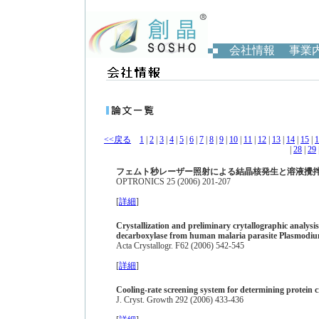
会社情報
事業
<<戻る
1
|
2
|
3
|
4
|
5
|
6
|
7
|
8
|
9
|
10
|
11
|
12
|
13
|
14
|
15
|
1
|
28
|
29
フェムト秒レーザー照射による結晶核発生と溶液攪
OPTRONICS 25 (2006) 201-207
[
詳細
]
Crystallization and preliminary crytallographic analys
decarboxylase from human malaria parasite Plasmodiu
Acta Crystallogr. F62 (2006) 542-545
[
詳細
]
Cooling-rate screening system for determining protein c
J. Cryst. Growth 292 (2006) 433-436