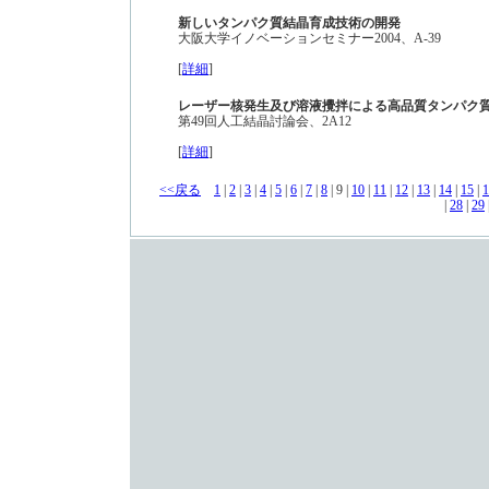
新しいタンパク質結晶育成技術の開発
大阪大学イノベーションセミナー2004、A-39
[
詳細
]
レーザー核発生及び溶液攪拌による高品質タンパク
第49回人工結晶討論会、2A12
[
詳細
]
<<戻る
1
|
2
|
3
|
4
|
5
|
6
|
7
|
8
| 9 |
10
|
11
|
12
|
13
|
14
|
15
|
1
|
28
|
29