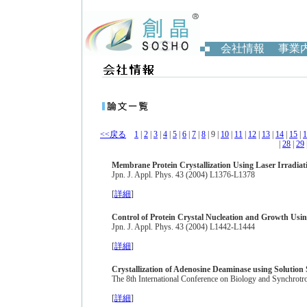
会社情報
事業
<<戻る
1
|
2
|
3
|
4
|
5
|
6
|
7
|
8
| 9 |
10
|
11
|
12
|
13
|
14
|
15
|
1
|
28
|
29
Membrane Protein Crystallization Using Laser Irradiat
Jpn. J. Appl. Phys. 43 (2004) L1376-L1378
[
詳細
]
Control of Protein Crystal Nucleation and Growth Using
Jpn. J. Appl. Phys. 43 (2004) L1442-L1444
[
詳細
]
Crystallization of Adenosine Deaminase using Solution 
The 8th International Conference on Biology and Synchrot
[
詳細
]