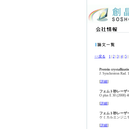
<<戻る
1
|
2
|
3
|
4
|
5
|
Protein crystallizat
J. Synchrotron Rad. 
[
詳細
]
フェムト秒レーザ
O plus E 30 (2008) 
[
詳細
]
フェムト秒レーザ
ケミカルエンジニヤリング
[
詳細
]