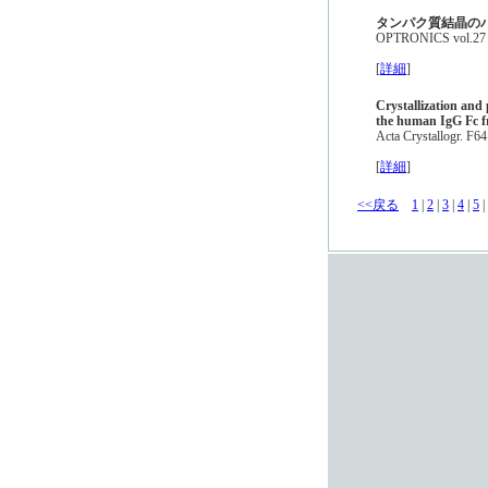
タンパク質結晶の
OPTRONICS vol.27 
[
詳細
]
Crystallization and
the human IgG Fc 
Acta Crystallogr. F6
[
詳細
]
<<戻る
1
|
2
|
3
|
4
|
5
|