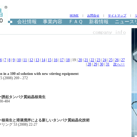
HOME
|
お問合せ
|
サイトマップ
|
会社情報
事業内容
ＦＡＱ
新着情報
ニュース
6
|
7
|
8
|
9
|
10
|
11
|
12
|
13
|
14
|
15
|
16
|
17
|
18
| 19 |
20
|
21
|
22
|
23
|
24
|
25
|
26
|
27
|
28
|
29
|
30
|
31
次へ>>
ion in a 100 nl solution with new stirring equipment
15 (2008) 269 - 272
ー誘起タンパク質結晶核発生
480-484
ー核発生と溶液撹拌による新しいタンパク質結晶化技術
 53 (2008) 22-27