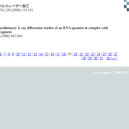
パルスレーザー加工
No.320 (2008) 153-161
 preliminary X-ray diffraction studies of an RNA aptamer in complex with
fragment
4 (2008) 942-944
6
|
7
|
8
|
9
|
10
|
11
|
12
|
13
|
14
|
15
|
16
|
17
|
18
| 19 |
20
|
21
|
22
|
23
|
24
|
25
|
26
|
27
|
28
|
29
|
30
|
31
次へ>>
Copyright (C) 2003-201