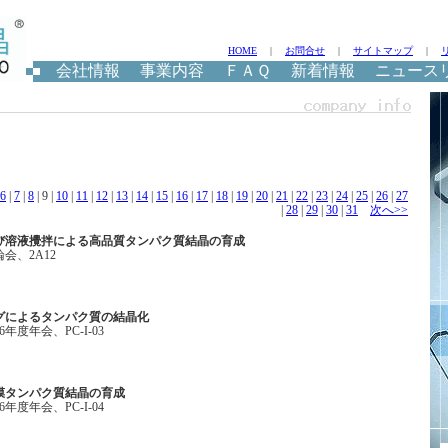
HOME
|
お問合せ
|
サイトマップ
|
会社情報
事業内容
ＦＡＱ
新着情報
ニュース
6
|
7
|
8
| 9 |
10
|
11
|
12
|
13
|
14
|
15
|
16
|
17
|
18
|
19
|
20
|
21
|
22
|
23
|
24
|
25
|
26
|
27
|
28
|
29
|
30
|
31
次へ>>
び溶液攪拌による高品質タンパク質結晶の育成
会、2A12
グによるタンパク質の結晶化
年度年会、PC-I-03
膜タンパク質結晶の育成
年度年会、PC-I-04