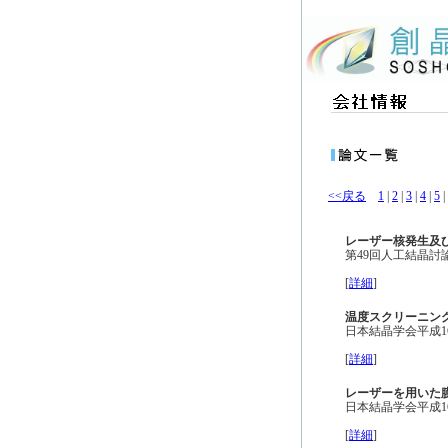
<<戻る
1
|
2
|
3
|
4
|
5
|
レーザー核発生及
第49回人工結晶討論
[
詳細
]
温度スクリーニン
日本結晶学会平成16
[
詳細
]
レーザーを用いた
日本結晶学会平成16
[
詳細
]