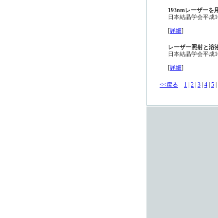
193nmレーザー
日本結晶学会平成16
[
詳細
]
レーザー照射と溶
日本結晶学会平成16
[
詳細
]
<<戻る
1
|
2
|
3
|
4
|
5
|