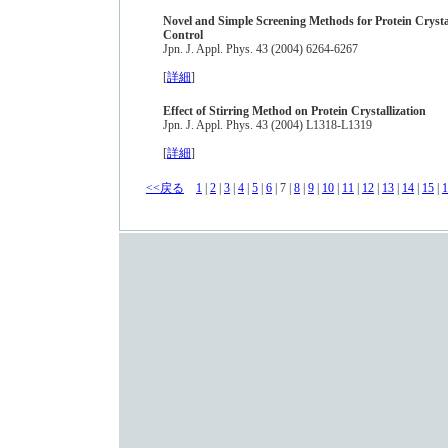
Novel and Simple Screening Methods for Protein Crysta
Control
Jpn. J. Appl. Phys. 43 (2004) 6264-6267
[
詳細
]
Effect of Stirring Method on Protein Crystallization
Jpn. J. Appl. Phys. 43 (2004) L1318-L1319
[
詳細
]
<<戻る
1
|
2
|
3
|
4
|
5
|
6
| 7 |
8
|
9
|
10
|
11
|
12
|
13
|
14
|
15
|
1