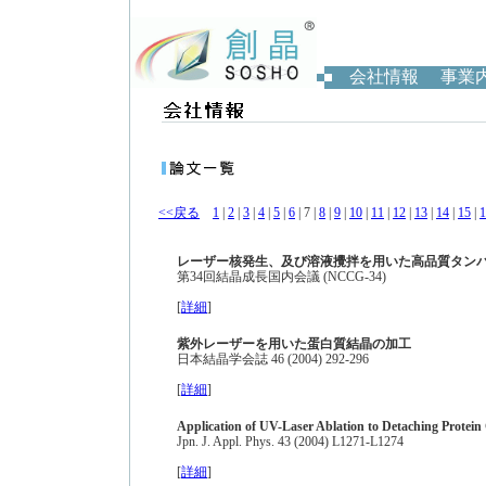
会社情報
事業
<<戻る
1
|
2
|
3
|
4
|
5
|
6
| 7 |
8
|
9
|
10
|
11
|
12
|
13
|
14
|
15
|
1
レーザー核発生、及び溶液攪拌を用いた高品質タン
第34回結晶成長国内会議 (NCCG-34)
[
詳細
]
紫外レーザーを用いた蛋白質結晶の加工
日本結晶学会誌 46 (2004) 292-296
[
詳細
]
Application of UV-Laser Ablation to Detaching Protein
Jpn. J. Appl. Phys. 43 (2004) L1271-L1274
[
詳細
]