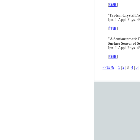
[
詳細
]
"Protein Crystal P
Jpn. J. Appl. Phys. 4
[
詳細
]
"A Semiautomatic Pr
Surface Sensor of S
Jpn. J. Appl. Phys. 4
[
詳細
]
<<戻る
1
|
2
| 3 |
4
|
5
|