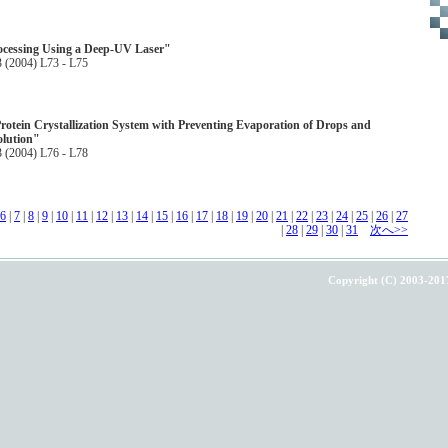
rocessing Using a Deep-UV Laser"
3 (2004) L73 - L75
otein Crystallization System with Preventing Evaporation of Drops and
olution"
3 (2004) L76 - L78
6
|
7
|
8
|
9
|
10
|
11
|
12
|
13
|
14
|
15
|
16
|
17
|
18
|
19
|
20
|
21
|
22
|
23
|
24
|
25
|
26
|
27
|
28
|
29
|
30
|
31
次へ>>
Copyright (C) 2003-201