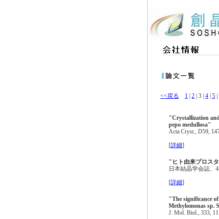
<<戻る
1
|
2
| 3 |
4
|
5
|
"Crystallization an
pepo medullosa"
Acta Cryst., D59, 14
[
詳細
]
"ヒト由来プロス
日本結晶学会誌、45, 19
[
詳細
]
"The significance of
Methylomonas sp. S
J. Mol. Biol., 333, 1