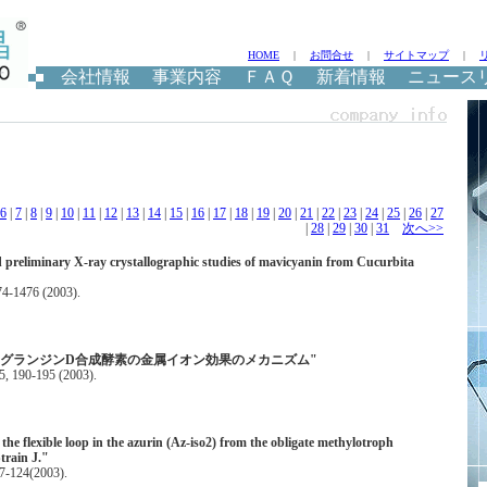
HOME
|
お問合せ
|
サイトマップ
|
会社情報
事業内容
ＦＡＱ
新着情報
ニュース
6
|
7
|
8
|
9
|
10
|
11
|
12
|
13
|
14
|
15
|
16
|
17
|
18
|
19
|
20
|
21
|
22
|
23
|
24
|
25
|
26
|
27
|
28
|
29
|
30
|
31
次へ>>
d preliminary X-ray crystallographic studies of mavicyanin from Cucurbita
74-1476 (2003).
タグランジンD合成酵素の金属イオン効果のメカニズム"
0-195 (2003).
 the flexible loop in the azurin (Az-iso2) from the obligate methylotroph
train J."
17-124(2003).