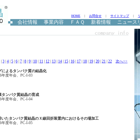
HOME
|
お問合せ
|
サイトマップ
|
会社情報
事業内容
ＦＡＱ
新着情報
ニュース
 |
3
|
4
|
5
|
6
|
7
|
8
|
9
|
10
|
11
|
12
|
13
|
14
|
15
|
16
|
17
|
18
|
19
|
20
|
21
|
22
次へ>>
グによるタンパク質の結晶化
年度年会、PC-I-03
膜タンパク質結晶の育成
年度年会、PC-I-04
を用いたタンパク質結晶のＸ線回折装置内におけるその場加工
年度年会、PC-I-05