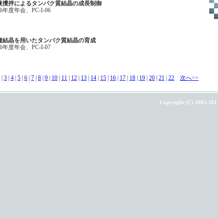
液攪拌によるタンパク質結晶の成長制御
年度年会、PC-I-06
種結晶を用いたタンパク質結晶の育成
年度年会、PC-I-07
 |
3
|
4
|
5
|
6
|
7
|
8
|
9
|
10
|
11
|
12
|
13
|
14
|
15
|
16
|
17
|
18
|
19
|
20
|
21
|
22
次へ>>
Copyright (C) 2003-201