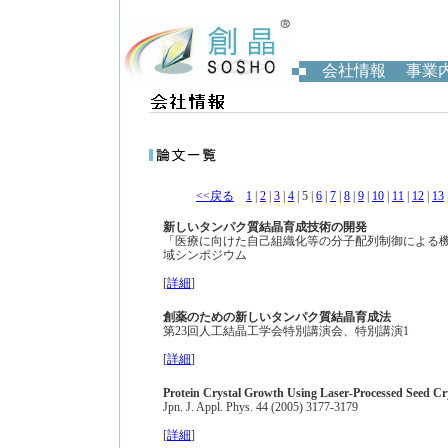
会社情報
事業
<<戻る
1
|
2
|
3
|
4
| 5 |
6
|
7
|
8
|
9
|
10
|
11
|
12
|
13
新しいタンパク質結晶育成技術の開発
「医療に向けた自己組織化等の分子配列制御による機
域シンポジウム
[
詳細
]
創薬のための新しいタンパク質結晶育成法
第23回人工結晶工学会特別講演会、特別講演1
[
詳細
]
Protein Crystal Growth Using Laser-Processed Seed Cr
Jpn. J. Appl. Phys. 44 (2005) 3177-3179
[
詳細
]