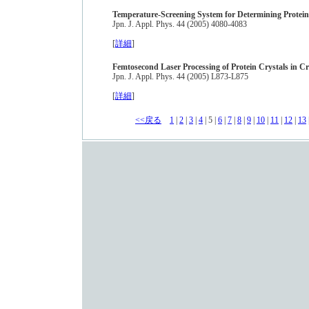
Temperature-Screening System for Determining Protein 
Jpn. J. Appl. Phys. 44 (2005) 4080-4083
[
詳細
]
Femtosecond Laser Processing of Protein Crystals in Cr
Jpn. J. Appl. Phys. 44 (2005) L873-L875
[
詳細
]
<<戻る
1
|
2
|
3
|
4
| 5 |
6
|
7
|
8
|
9
|
10
|
11
|
12
|
13