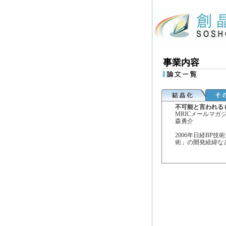
事業内容
不可能と言われる
MRICメールマガジン
森勇介
2006年日経BP
術」の開発経緯な