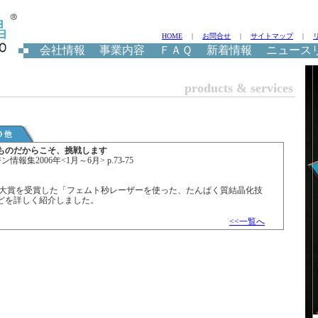
HOME
|
お問合せ
|
サイトマップ
|
会社情報
事業内容
ＦＡＱ
新着情報
ニュース
products & services
ものだからこそ、挑戦します
情報集2006年<1月～6月> p.73-75
技術大賞を受賞した「フェムト秒レーザーを使った、たんぱく質結晶化技
どを詳しく紹介しました。
<<一覧へ