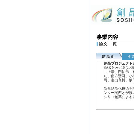
事業内容
創晶プロジェクト
SAR News 10 (2006
井上豪、門祐示、
功、南方聖司、小
司、裏出良博、坂
新規結晶化技術を
ンター関西とが協
シリコ創薬による