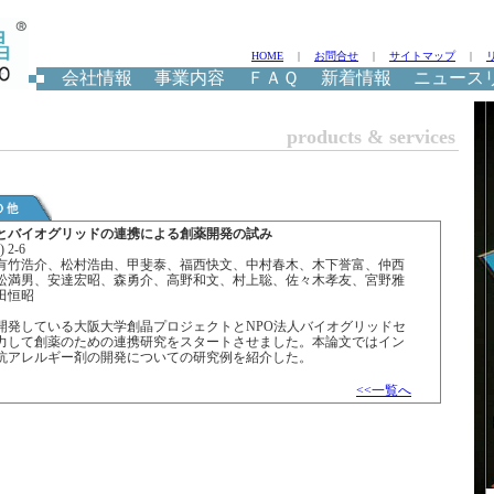
HOME
|
お問合せ
|
サイトマップ
|
会社情報
事業内容
ＦＡＱ
新着情報
ニュース
products & services
とバイオグリッドの連携による創薬開発の試み
) 2-6
有竹浩介、松村浩由、甲斐泰、福西快文、中村春木、木下誉富、仲西
松満男、安達宏昭、森勇介、高野和文、村上聡、佐々木孝友、宮野雅
田恒昭
開発している大阪大学創晶プロジェクトとNPO法人バイオグリッドセ
力して創薬のための連携研究をスタートさせました。本論文ではイン
坑アレルギー剤の開発についての研究例を紹介した。
<<一覧へ