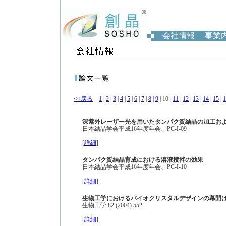
会社情報
事業
<<戻る
1
|
2
|
3
|
4
|
5
|
6
|
7
|
8
|
9
| 10 |
11
|
12
|
13
|
14
|
15
|
1
深紫外レーザー光を用いたタンパク質結晶の加工お
日本結晶学会平成16年度年会、PC-I-09
[
詳細
]
タンパク質結晶育成における溶液攪拌の効果
日本結晶学会平成16年度年会、PC-I-10
[
詳細
]
生物工学におけるバイオクリスタルデザインの幕開
生物工学 82 (2004) 552.
[
詳細
]