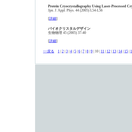
Protein Cryocrystallography Using Laser-Processed Cry
Jpn. J. Appl. Phys. 44 (2005) L54-L56
[
詳細
]
バイオクリスタルデザイン
生物物理 45 (2005) 37-40
[
詳細
]
<<戻る
1
|
2
|
3
|
4
|
5
|
6
|
7
|
8
|
9
| 10 |
11
|
12
|
13
|
14
|
15
|
1