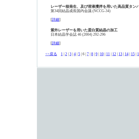
レーザー核発生、及び溶液攪拌を用いた高品質タン
第34回結晶成長国内会議 (NCCG-34)
[
詳細
]
紫外レーザーを用いた蛋白質結晶の加工
日本結晶学会誌 46 (2004) 292-296
[
詳細
]
<<戻る
1
|
2
|
3
|
4
|
5
| 6 |
7
|
8
|
9
|
10
|
11
|
12
|
13
|
14
|
15
|
1