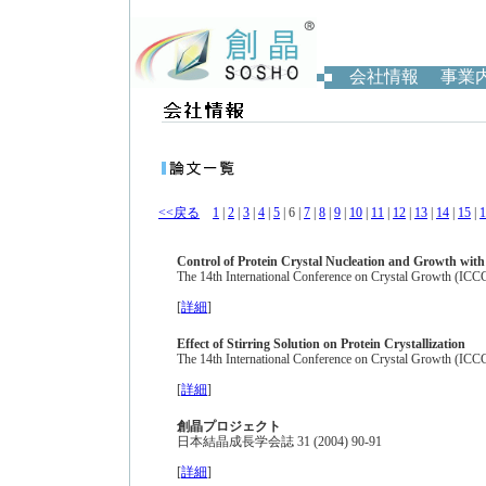
会社情報
事業
<<戻る
1
|
2
|
3
|
4
|
5
| 6 |
7
|
8
|
9
|
10
|
11
|
12
|
13
|
14
|
15
|
1
Control of Protein Crystal Nucleation and Growth with 
The 14th International Conference on Crystal Growth (ICC
[
詳細
]
Effect of Stirring Solution on Protein Crystallization
The 14th International Conference on Crystal Growth (ICC
[
詳細
]
創晶プロジェクト
日本結晶成長学会誌 31 (2004) 90-91
[
詳細
]