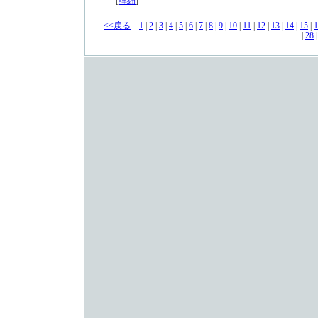
[
詳細
]
<<戻る
1
|
2
|
3
|
4
|
5
|
6
|
7
|
8
|
9
|
10
|
11
|
12
|
13
|
14
|
15
|
1
|
28