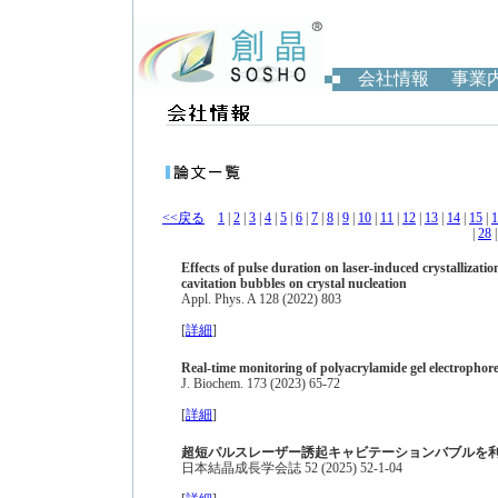
会社情報
事業
<<戻る
1
|
2
|
3
|
4
|
5
|
6
|
7
|
8
|
9
|
10
|
11
|
12
|
13
|
14
|
15
|
1
|
28
Effects of pulse duration on laser‑induced crystallizatio
cavitation bubbles on crystal nucleation
Appl. Phys. A 128 (2022) 803
[
詳細
]
Real-time monitoring of polyacrylamide gel electropho
J. Biochem. 173 (2023) 65-72
[
詳細
]
超短パルスレーザー誘起キャビテーションバブルを
日本結晶成長学会誌 52 (2025) 52-1-04